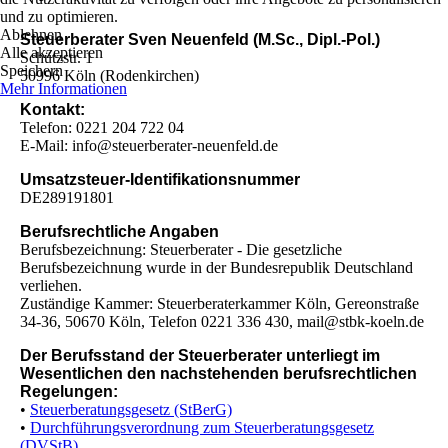
und zu optimieren.
Ablehnen
Steuerberater Sven Neuenfeld (M.Sc., Dipl.-Pol.)
Alle akzeptieren
Schützstr. 1
Speichern
50996 Köln (Rodenkirchen)
Mehr Informationen
Kontakt:
Telefon: 0221 204 722 04
E-Mail: info@steuerberater-neuenfeld.de
Umsatzsteuer-Identifikationsnummer
DE289191801
Berufsrechtliche Angaben
Berufsbezeichnung: Steuerberater - Die gesetzliche
Berufsbezeichnung wurde in der Bundesrepublik Deutschland
verliehen.
Zuständige Kammer: Steuerberaterkammer Köln, Gereonstraße
34-36, 50670 Köln, Telefon 0221 336 430, mail@stbk-koeln.de
Der Berufsstand der Steuerberater unterliegt im
Wesentlichen den nachstehenden berufsrechtlichen
Regelungen:
•
Steuerberatungsgesetz (StBerG)
•
Durchführungsverordnung zum Steuerberatungsgesetz
(DVStB)