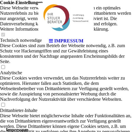
Cookie-Einstellungen
Diese Webseite verwendet Cookies, um Besuchern ein optimales
Nutzererlebnis zu bieten. Bestimmte Inhalte von Drittanbietern werden
nur angezeigt, wenn die entsprechende Option aktiviert ist. Die
Datenverarbeitung kann dann auch in einem Drittland erfolgen.
Weitere Informationen hierzu in der Datenschutzerklärung.
Technisch notwendige
IMPRESSUM
Diese Cookies sind zum Betrieb der Webseite notwendig, z.B. zum
Schutz vor Hackerangriffen und zur Gewährleistung eines
konsistenten und der Nachfrage angepassten Erscheinungsbilds der
Seite.
Analytische
Diese Cookies werden verwendet, um das Nutzererlebnis weiter zu
optimieren. Hierunter fallen auch Statistiken, die dem
Webseitenbetreiber von Drittanbietern zur Verfügung gestellt werden,
sowie die Ausspielung von personalisierter Werbung durch die
Nachverfolgung der Nutzeraktivität über verschiedene Webseiten.
Drittanbieter-Inhalte
Diese Webseite bietet möglicherweise Inhalte oder Funktionalitäten an,
die von Drittanbietern eigenverantwortlich zur Verfügung gestellt
werden. Diese Drittanbieter können eigene Cookies setzen, z.B. um
Impressum
die Nutzeraktivität zu verfolgen oder ihre Angebote zu personalisieren